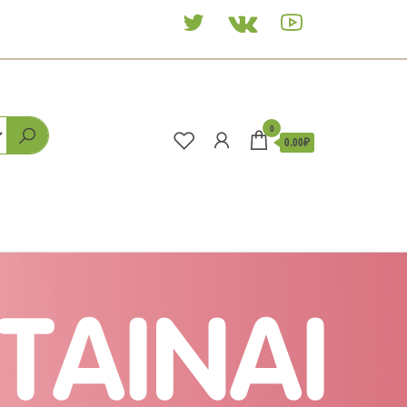
0
0.00₽
TAINAI