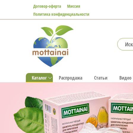
Перейти
Договор-оферта
Миссия
к
Политика конфиденциальности
содержимому
Mottainai
Каталог
Распродажа
Статьи
Видео