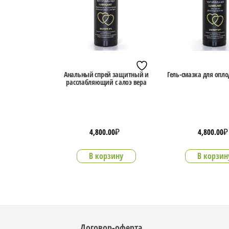
Анальный спрей защитный и
Гель-смазка для опл
расслабляющий с алоэ вера
4,800.00
₽
4,800.00
₽
В корзину
В корзин
Договор-оферта