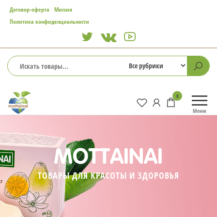
Перейти
Договор-оферта
Миссия
к
Политика конфиденциальности
содержимому
Mottainai
0
Меню
MOTTAINAI
ТОВАРЫ ДЛЯ КРАСОТЫ И ЗДОРОВЬЯ