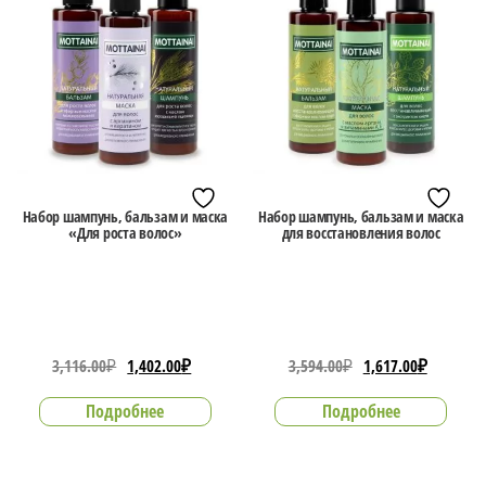
Набор шампунь, бальзам и маска
Набор шампунь, бальзам и маска
«Для роста волос»
для восстановления волос
Первоначальная
Текущая
Первоначальная
Текуща
3,116.00
₽
1,402.00
₽
3,594.00
₽
1,617.00
₽
цена
цена:
цена
цена:
Подробнее
Подробнее
составляла
1,402.00₽.
составляла
1,617.0
3,116.00₽.
3,594.00₽.