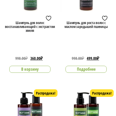
Шампунь для волос
Шампунь для роста волос с
восстанавливающий с экстрактом
маслом зародышей пшеницы
хмеля
Первоначальная
Текущая
Первоначальная
Текущая
998.00
₽
360.00
₽
998.00
₽
499.00
₽
цена
цена:
цена
цена:
В корзину
Подробнее
составляла
360.00₽.
составляла
499.00₽.
998.00₽.
998.00₽.
Распродажа!
Распродажа!