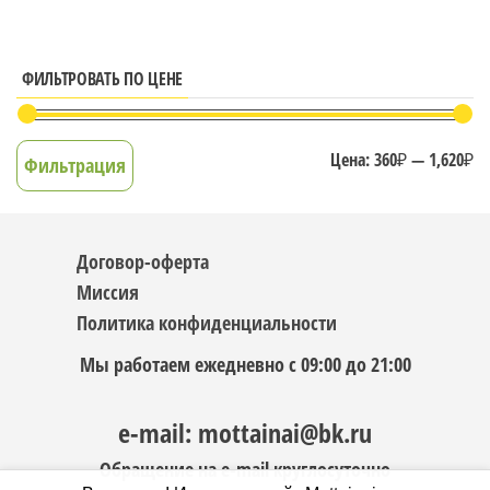
ФИЛЬТРОВАТЬ ПО ЦЕНЕ
М
М
Цена:
360₽
—
1,620₽
Фильтрация
це
це
Договор-оферта
Миссия
Политика конфиденциальности
Мы работаем ежедневно с 09:00 до 21:00
e-mail: mottainai@bk.ru
Обращение на e-mail круглосуточно