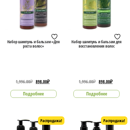
Набор шампунь и бальзам «Для
Набор шампунь и бальзам для
роста волос»
восстановления волос
Первоначальная
Текущая
Первоначальная
Текущая
1,996.00
₽
898.00
₽
1,996.00
₽
898.00
₽
цена
цена:
цена
цена:
Подробнее
Подробнее
составляла
898.00₽.
составляла
898.00₽.
1,996.00₽.
1,996.00₽.
Распродажа!
Распродажа!